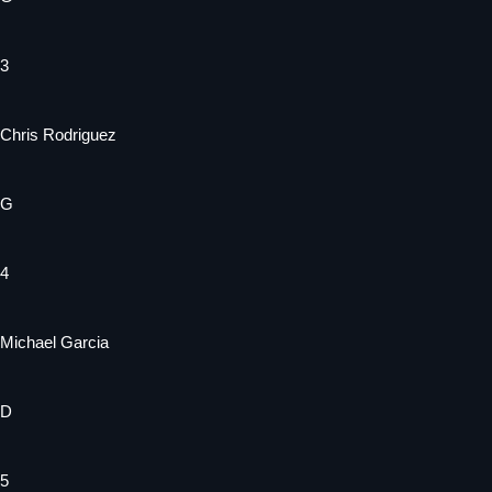
3
Chris Rodriguez
G
4
Michael Garcia
D
5