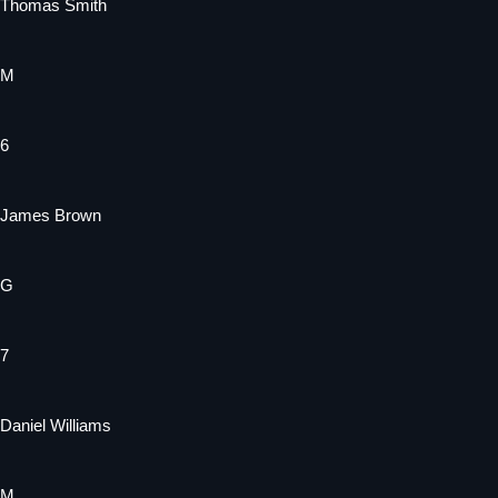
Thomas Smith
M
6
James Brown
G
7
Daniel Williams
M