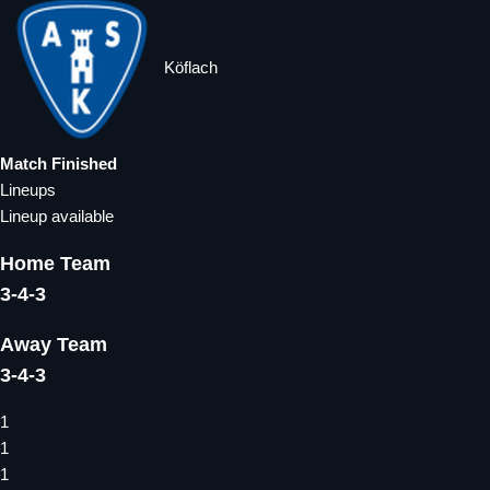
Köflach
Match Finished
Lineups
Lineup available
Home Team
3-4-3
Away Team
3-4-3
1
1
1