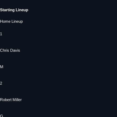
Starting Lineup
Home Lineup
1
Chris Davis
M
2
Robert Miller
G