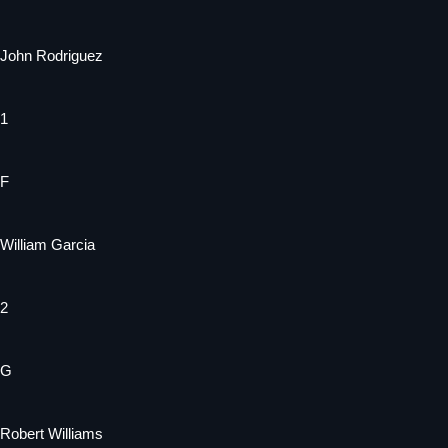
John Rodriguez
1
F
William Garcia
2
G
Robert Williams