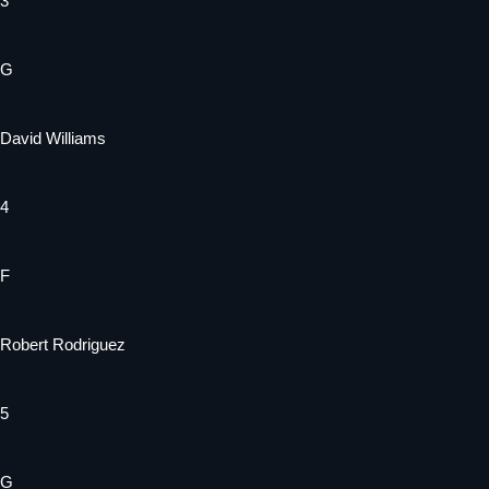
3
G
David Williams
4
F
Robert Rodriguez
5
G