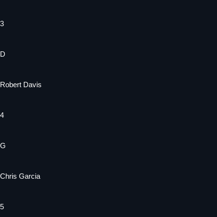
3
D
Robert Davis
4
G
Chris Garcia
5