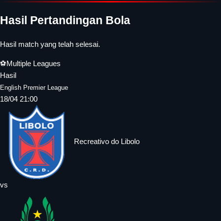
Hasil Pertandingan Bola
Hasil match yang telah selesai.
⚽
Multiple Leagues
Hasil
English Premier League
18/04 21:00
Recreativo do Libolo
vs