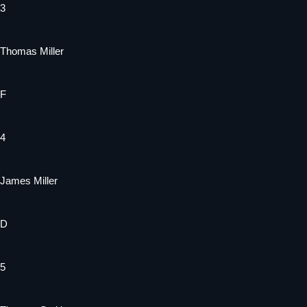
3
Thomas Miller
F
4
James Miller
D
5