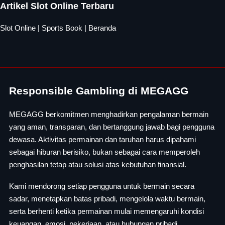
Artikel Slot Online Terbaru
Slot Online
|
Sports Book
|
Beranda
Responsible Gambling di MEGAGG
MEGAGG berkomitmen menghadirkan pengalaman bermain
yang aman, transparan, dan bertanggung jawab bagi pengguna
dewasa. Aktivitas permainan dan taruhan harus dipahami
sebagai hiburan berisiko, bukan sebagai cara memperoleh
penghasilan tetap atau solusi atas kebutuhan finansial.
Kami mendorong setiap pengguna untuk bermain secara
sadar, menetapkan batas pribadi, mengelola waktu bermain,
serta berhenti ketika permainan mulai memengaruhi kondisi
keuangan, emosi, pekerjaan, atau hubungan pribadi.