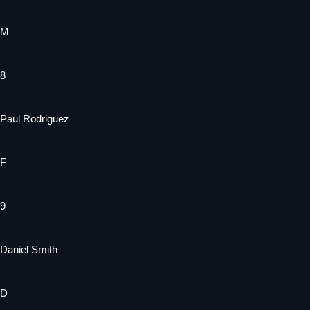
M
8
Paul Rodriguez
F
9
Daniel Smith
D