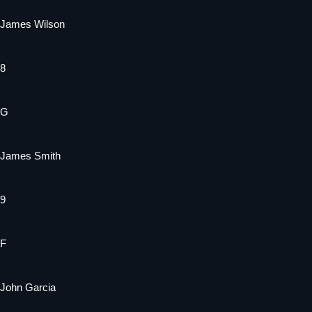
James Wilson
8
G
James Smith
9
F
John Garcia