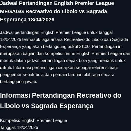
Jadwal Pertandingan English Premier League
MEGAGG Recreativo do Libolo vs Sagrada
Esperança 18/04/2026
Jadwal pertandingan English Premier League untuk tanggal
18/04/2026 termasuk laga antara Recreativo do Libolo dan Sagrada
Esperança yang akan berlangsung pukul 21:00. Pertandingan ini
merupakan bagian dari kompetisi resmi English Premier League dan
masuk dalam jadwal pertandingan sepak bola yang menarik untuk
diikuti. Informasi pertandingan disajikan sebagai referensi bagi
penggemar sepak bola dan pemain taruhan olahraga secara
bertanggung jawab.
Informasi Pertandingan Recreativo do
Libolo vs Sagrada Esperança
Kompetisi: English Premier League
Tanggal: 18/04/2026