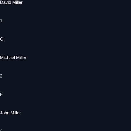
David Miller
1
G
Michael Miller
2
F
John Miller