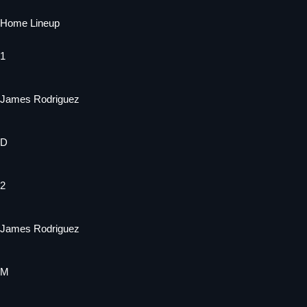
Home Lineup
1
James Rodriguez
D
2
James Rodriguez
M