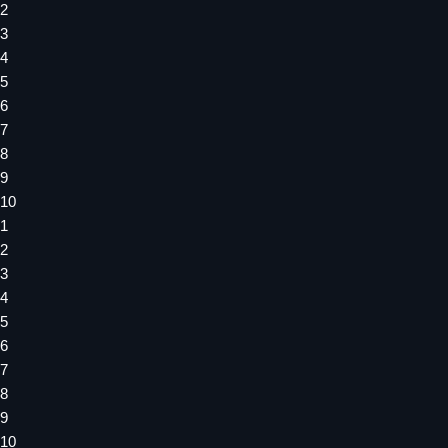
2
3
4
5
6
7
8
9
10
1
2
3
4
5
6
7
8
9
10