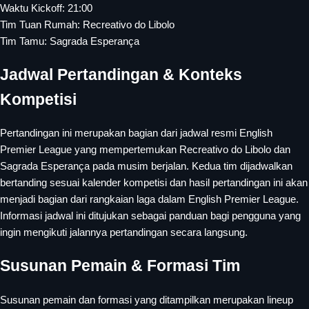
Waktu Kickoff: 21:00
Tim Tuan Rumah: Recreativo do Libolo
Tim Tamu: Sagrada Esperança
Jadwal Pertandingan & Konteks
Kompetisi
Pertandingan ini merupakan bagian dari jadwal resmi English
Premier League yang mempertemukan Recreativo do Libolo dan
Sagrada Esperança pada musim berjalan. Kedua tim dijadwalkan
bertanding sesuai kalender kompetisi dan hasil pertandingan ini akan
menjadi bagian dari rangkaian laga dalam English Premier League.
Informasi jadwal ini ditujukan sebagai panduan bagi pengguna yang
ingin mengikuti jalannya pertandingan secara langsung.
Susunan Pemain & Formasi Tim
Susunan pemain dan formasi yang ditampilkan merupakan lineup