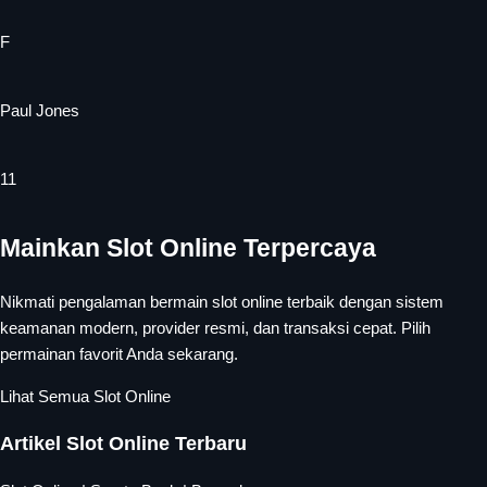
F
Paul Jones
11
Mainkan Slot Online Terpercaya
Nikmati pengalaman bermain slot online terbaik dengan sistem
keamanan modern, provider resmi, dan transaksi cepat. Pilih
permainan favorit Anda sekarang.
Lihat Semua Slot Online
Artikel Slot Online Terbaru