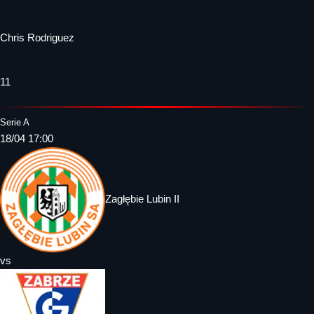
Chris Rodriguez
11
Serie A
18/04 17:00
Zagłębie Lubin II
vs