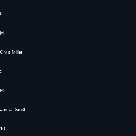
8
M
Chris Miller
9
M
James Smith
10