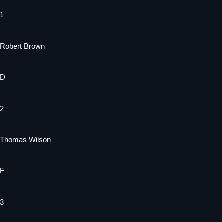
1
Robert Brown
D
2
Thomas Wilson
F
3