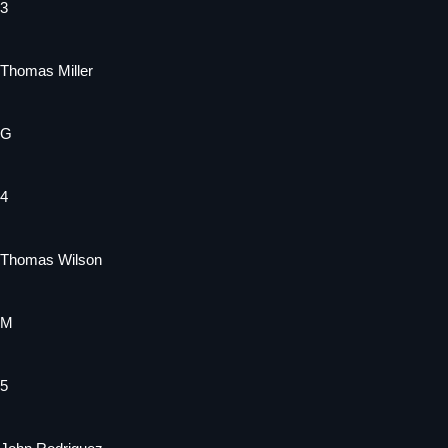
3
Thomas Miller
G
4
Thomas Wilson
M
5