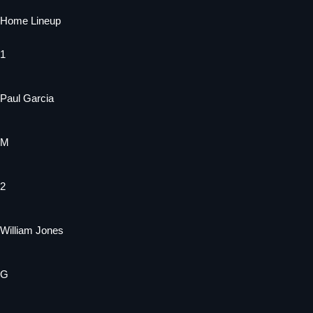
Home Lineup
1
Paul Garcia
M
2
William Jones
G