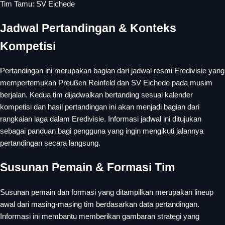
Tim Tamu: SV Eichede
Jadwal Pertandingan & Konteks
Kompetisi
Pertandingan ini merupakan bagian dari jadwal resmi Eredivisie yang
mempertemukan Preußen Reinfeld dan SV Eichede pada musim
berjalan. Kedua tim dijadwalkan bertanding sesuai kalender
kompetisi dan hasil pertandingan ini akan menjadi bagian dari
rangkaian laga dalam Eredivisie. Informasi jadwal ini ditujukan
sebagai panduan bagi pengguna yang ingin mengikuti jalannya
pertandingan secara langsung.
Susunan Pemain & Formasi Tim
Susunan pemain dan formasi yang ditampilkan merupakan lineup
awal dari masing-masing tim berdasarkan data pertandingan.
Informasi ini membantu memberikan gambaran strategi yang