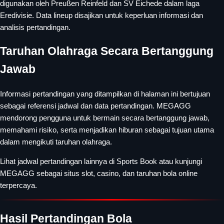
digunakan oleh Preußen Reinfeld dan SV Eichede dalam laga
Eredivisie. Data lineup disajikan untuk keperluan informasi dan
analisis pertandingan.
Taruhan Olahraga Secara Bertanggung
Jawab
Informasi pertandingan yang ditampilkan di halaman ini bertujuan
sebagai referensi jadwal dan data pertandingan. MEGAGG
mendorong pengguna untuk bermain secara bertanggung jawab,
memahami risiko, serta menjadikan hiburan sebagai tujuan utama
dalam mengikuti taruhan olahraga.
Lihat jadwal pertandingan lainnya di
Sports Book
atau kunjungi
MEGAGG
sebagai situs slot, casino, dan taruhan bola online
terpercaya.
Hasil Pertandingan Bola