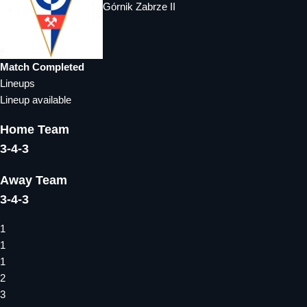
Górnik Zabrze II
Match Completed
Lineups
Lineup available
Home Team
3-4-3
Away Team
3-4-3
1
1
1
2
3