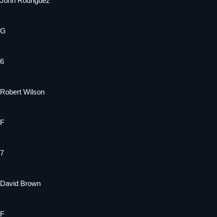
John Rodriguez
G
6
Robert Wilson
F
7
David Brown
F