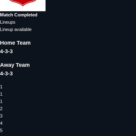
Match Completed
Lineups
Lineup available
Home Team
4-3-3
Away Team
4-3-3
1
1
1
2
3
4
5