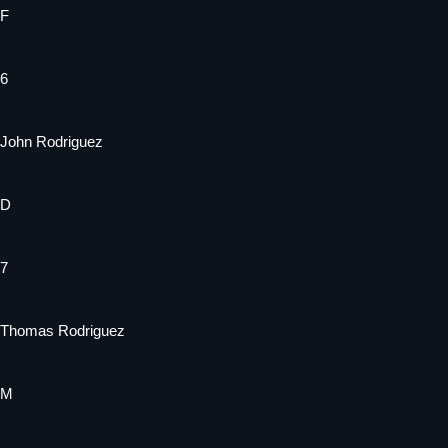
F
6
John Rodriguez
D
7
Thomas Rodriguez
M