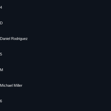
4
D
Daniel Rodriguez
5
M
Michael Miller
6