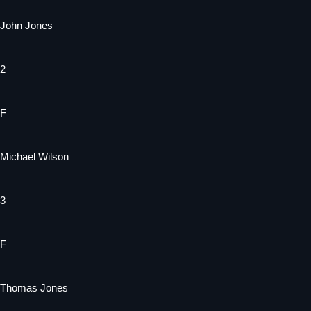
John Jones
2
F
Michael Wilson
3
F
Thomas Jones