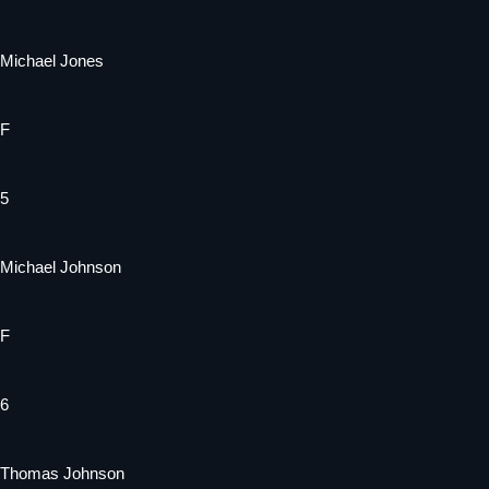
Michael Jones
F
5
Michael Johnson
F
6
Thomas Johnson