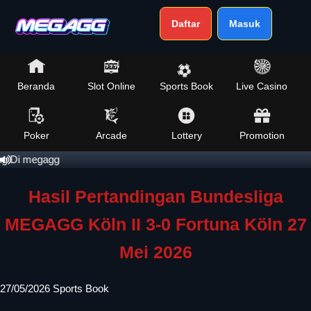
Daftar
Masuk
Beranda
Slot Online
Sports Book
Live Casino
Poker
Arcade
Lottery
Promotion
i megagg
Hasil Pertandingan Bundesliga
MEGAGG Köln II 3-0 Fortuna Köln 27
Mei 2026
27/05/2026
Sports Book