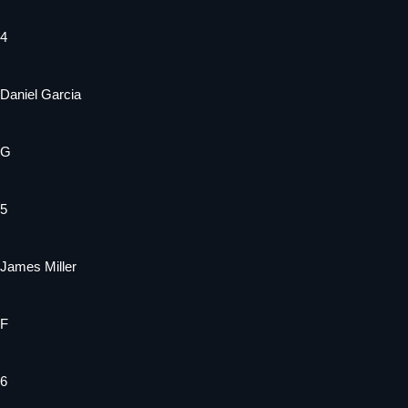
4
Daniel Garcia
G
5
James Miller
F
6