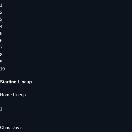
1
2
3
4
5
6
7
8
9
10
Starting Lineup
Home Lineup
1
Chris Davis