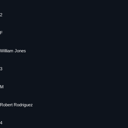
2
F
William Jones
3
M
Robert Rodriguez
4