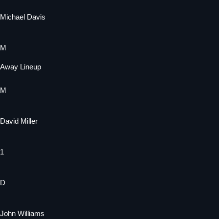
Michael Davis
M
Away Lineup
M
David Miller
1
D
John Williams