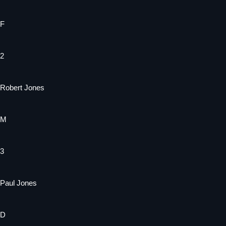
F
2
Robert Jones
M
3
Paul Jones
D