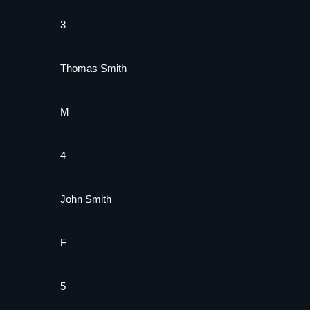
3
Thomas Smith
M
4
John Smith
F
5