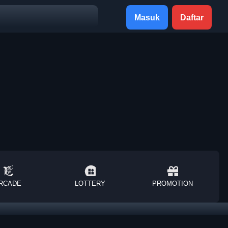
Masuk
Daftar
RCADE
LOTTERY
PROMOTION