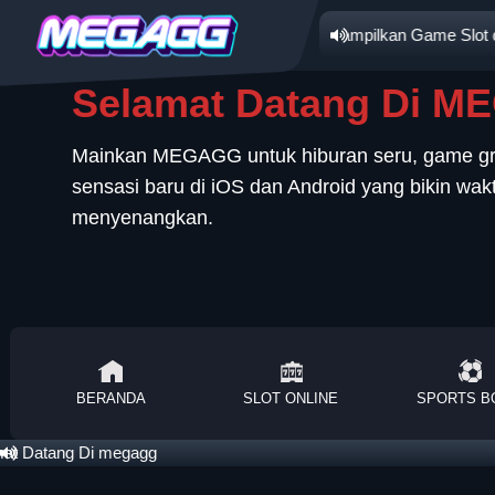
mberitahuan : Situs Resmi Menampilkan Game Slot dan Result Upd
Selamat Datang Di
ME
Mainkan MEGAGG untuk hiburan seru, game gr
sensasi baru di iOS dan Android yang bikin wak
menyenangkan.
BERANDA
SLOT ONLINE
SPORTS B
Datang Di megagg