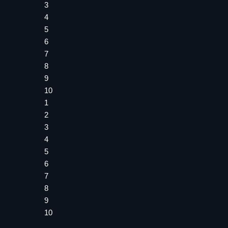
3
4
5
6
7
8
9
10
1
2
3
4
5
6
7
8
9
10