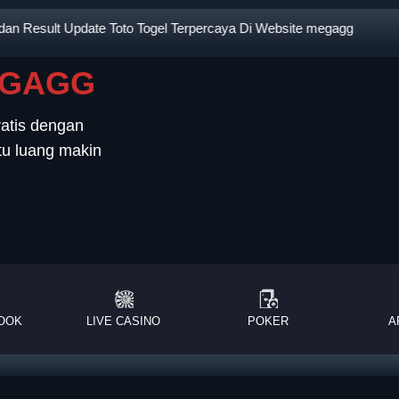
ate Toto Togel Terpercaya Di Website megagg
GAGG
atis dengan
tu luang makin
OOK
LIVE CASINO
POKER
A