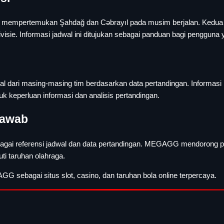
ng mempertemukan Şahdağ dan Cəbrayıl pada musim berjalan. Kedua ti
ivisie. Informasi jadwal ini ditujukan sebagai panduan bagi pengguna
l dari masing-masing tim berdasarkan data pertandingan. Informas
uk keperluan informasi dan analisis pertandingan.
Jawab
 sebagai referensi jadwal dan data pertandingan. MEGAGG mendoron
ti taruhan olahraga.
AGG
sebagai situs slot, casino, dan taruhan bola online terpercaya.