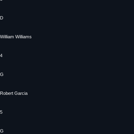
D
William Williams
4
G
Robert Garcia
5
G