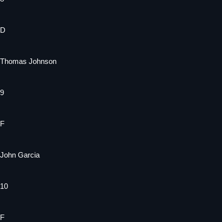
D
Thomas Johnson
9
F
John Garcia
10
F