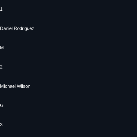
1
Daniel Rodriguez
M
2
Michael Wilson
G
3