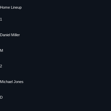
Home Lineup
1
Daniel Miller
M
2
Michael Jones
D