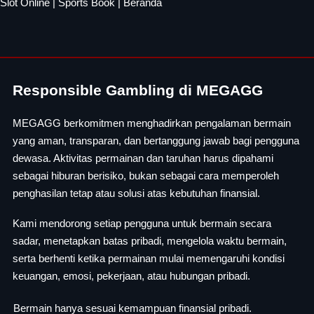
Slot Online
|
Sports Book
|
Beranda
Responsible Gambling di MEGAGG
MEGAGG berkomitmen menghadirkan pengalaman bermain
yang aman, transparan, dan bertanggung jawab bagi pengguna
dewasa. Aktivitas permainan dan taruhan harus dipahami
sebagai hiburan berisiko, bukan sebagai cara memperoleh
penghasilan tetap atau solusi atas kebutuhan finansial.
Kami mendorong setiap pengguna untuk bermain secara
sadar, menetapkan batas pribadi, mengelola waktu bermain,
serta berhenti ketika permainan mulai memengaruhi kondisi
keuangan, emosi, pekerjaan, atau hubungan pribadi.
Bermain hanya sesuai kemampuan finansial pribadi.