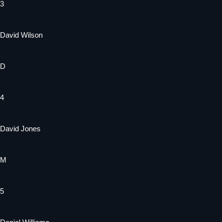
3
David Wilson
D
4
David Jones
M
5