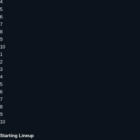
4
5
6
7
8
9
10
1
2
3
4
5
6
7
8
9
10
Starting Lineup