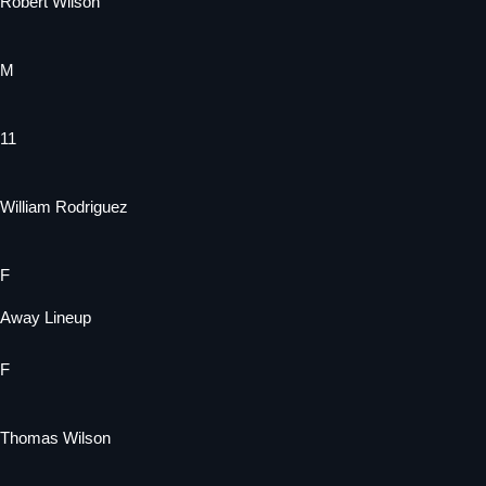
Robert Wilson
M
11
William Rodriguez
F
Away Lineup
F
Thomas Wilson