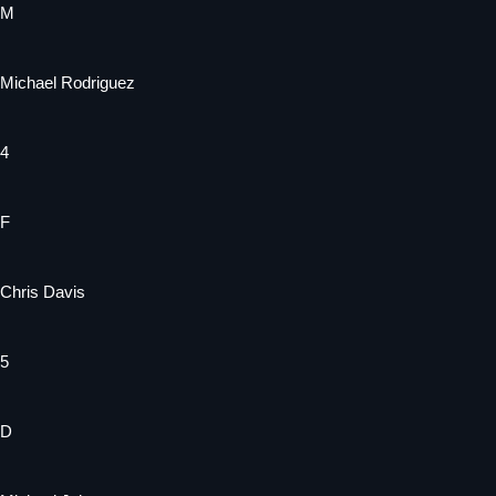
M
Michael Rodriguez
4
F
Chris Davis
5
D