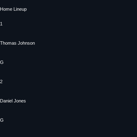
Home Lineup
1
Thomas Johnson
G
2
Daniel Jones
G