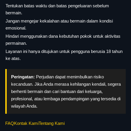
Tentukan batas waktu dan batas pengeluaran sebelum
bermain.
Jangan mengejar kekalahan atau bermain dalam kondisi
emosional.
Hindari menggunakan dana kebutuhan pokok untuk aktivitas
permainan.
Layanan ini hanya ditujukan untuk pengguna berusia 18 tahun
ke atas.
Peringatan:
Perjudian dapat menimbulkan risiko
kecanduan. Jika Anda merasa kehilangan kendali, segera
berhenti bermain dan cari bantuan dari keluarga,
profesional, atau lembaga pendampingan yang tersedia di
wilayah Anda.
FAQ
Kontak Kami
Tentang Kami