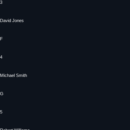
3
David Jones
F
4
Michael Smith
G
5