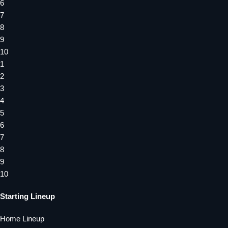
6
7
8
9
10
1
2
3
4
5
6
7
8
9
10
Starting Lineup
Home Lineup