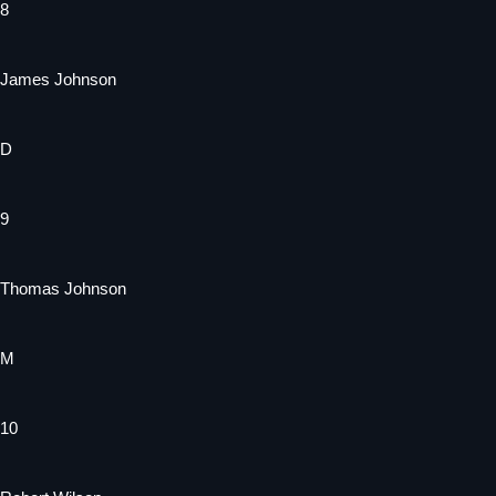
8
James Johnson
D
9
Thomas Johnson
M
10