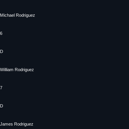
Michael Rodriguez
6
D
William Rodriguez
7
D
James Rodriguez