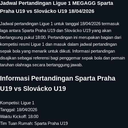
Jadwal Pertandingan Ligue 1 MEGAGG Sparta
Praha U19 vs Slovácko U19 18/04/2026
Jadwal pertandingan Ligue 1 untuk tanggal 18/04/2026 termasuk
laga antara Sparta Praha U19 dan Slovácko U19 yang akan
berlangsung pukul 18:00. Pertandingan ini merupakan bagian dari
kompetisi resmi Ligue 1 dan masuk dalam jadwal pertandingan
sepak bola yang menarik untuk diikuti. Informasi pertandingan
disajikan sebagai referensi bagi penggemar sepak bola dan pemain
taruhan olahraga secara bertanggung jawab.
Informasi Pertandingan Sparta Praha
U19 vs Slovácko U19
Kompetisi: Ligue 1
Tanggal: 18/04/2026
Waktu Kickoff: 18:00
Tim Tuan Rumah: Sparta Praha U19