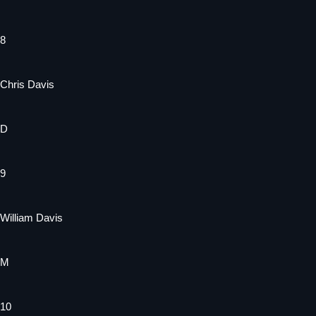
8
Chris Davis
D
9
William Davis
M
10