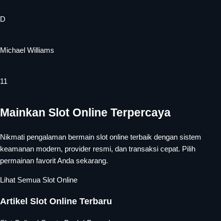
D
Michael Williams
11
Mainkan Slot Online Terpercaya
Nikmati pengalaman bermain slot online terbaik dengan sistem
keamanan modern, provider resmi, dan transaksi cepat. Pilih
permainan favorit Anda sekarang.
Lihat Semua Slot Online
Artikel Slot Online Terbaru