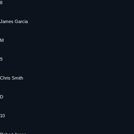
8
James Garcia
M
9
Chris Smith
D
10