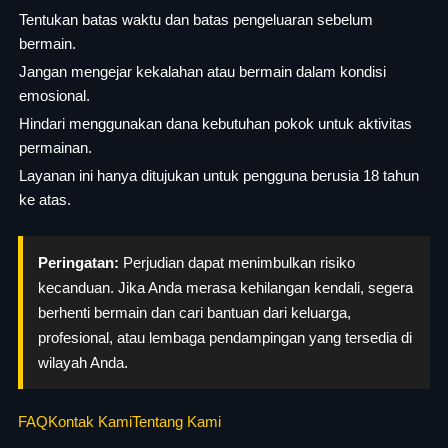
Tentukan batas waktu dan batas pengeluaran sebelum
bermain.
Jangan mengejar kekalahan atau bermain dalam kondisi
emosional.
Hindari menggunakan dana kebutuhan pokok untuk aktivitas
permainan.
Layanan ini hanya ditujukan untuk pengguna berusia 18 tahun
ke atas.
Peringatan:
Perjudian dapat menimbulkan risiko
kecanduan. Jika Anda merasa kehilangan kendali, segera
berhenti bermain dan cari bantuan dari keluarga,
profesional, atau lembaga pendampingan yang tersedia di
wilayah Anda.
FAQ
Kontak Kami
Tentang Kami