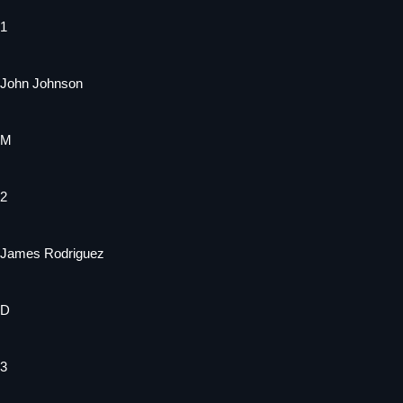
1
John Johnson
M
2
James Rodriguez
D
3