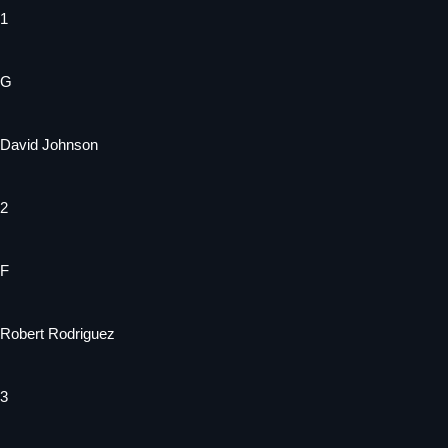
1
G
David Johnson
2
F
Robert Rodriguez
3