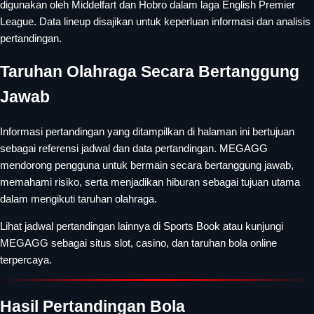
digunakan oleh Middelfart dan Hobro dalam laga English Premier
League. Data lineup disajikan untuk keperluan informasi dan analisis
pertandingan.
Taruhan Olahraga Secara Bertanggung
Jawab
Informasi pertandingan yang ditampilkan di halaman ini bertujuan
sebagai referensi jadwal dan data pertandingan. MEGAGG
mendorong pengguna untuk bermain secara bertanggung jawab,
memahami risiko, serta menjadikan hiburan sebagai tujuan utama
dalam mengikuti taruhan olahraga.
Lihat jadwal pertandingan lainnya di
Sports Book
atau kunjungi
MEGAGG
sebagai situs slot, casino, dan taruhan bola online
terpercaya.
Hasil Pertandingan Bola