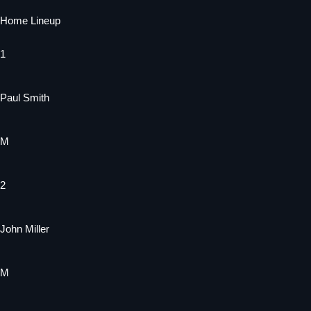
Home Lineup
1
Paul Smith
M
2
John Miller
M