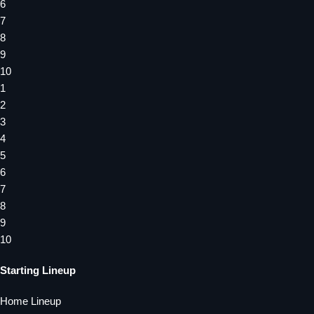
6
7
8
9
10
1
2
3
4
5
6
7
8
9
10
Starting Lineup
Home Lineup