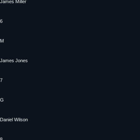
James Miller
6
M
James Jones
7
G
Daniel Wilson
8