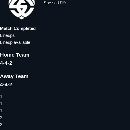
Spezia U19
Match Completed
Lineups
Lineup available
Home Team
4-4-2
Away Team
4-4-2
1
1
1
2
3