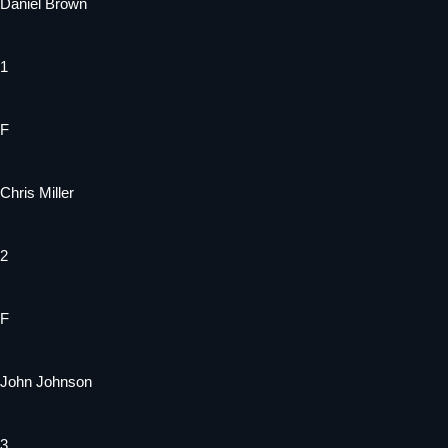
Daniel Brown
1
F
Chris Miller
2
F
John Johnson
3