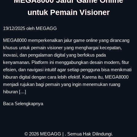
untuk Pemain Visioner
19/12/2025
oleh
MEGAGG
MEGA8000 memperkenalkan jalur game online yang dirancang
khusus untuk pemain visioner yang menghargai kecepatan,
inovasi, dan pengalaman digital yang berfokus pada
kenyamanan. Platform ini menggabungkan desain modern, fitur
efisien, dan navigasi intuitif agar setiap pengguna bisa menikmati
hiburan digital dengan cara lebih efektif. Karena itu, MEGA8000
menjadi rujukan bagi pemain yang ingin menemukan ruang
hiburan […]
Baca Selengkapnya
© 2026
MEGAGG
| . Semua Hak Dilindungi.